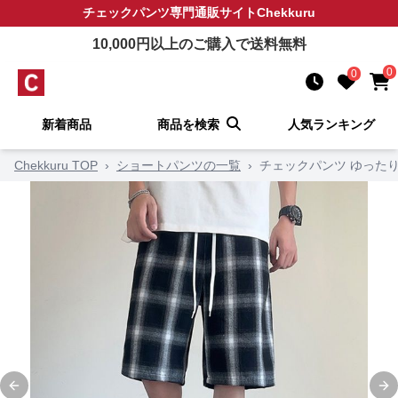
チェックパンツ
専門通販サイト
Chekkuru
10,000
円以上のご購入で送料無料
0
0
新着商品
商品を検索
人気ランキング
Chekkuru TOP
›
ショートパンツの一覧
›
チェックパンツ ゆった
Previous slide
Ne