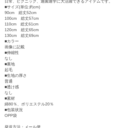
日常、ピクニック、通園通学に大活躍できるアイテムです。
■サイズ(単位:約cm)
90cm 総丈52cm
100cm 総丈57cm
110cm 総丈61cm
120cm 総丈65cm
130cm 総丈69cm
■カラー
画像に記載
■伸縮性
なし
■裏地
起毛
■生地の厚さ
普通
■透け感
なし
■素材
綿80％、ポリエステル20％
■包装状況
OPP袋
発送方法：メール便