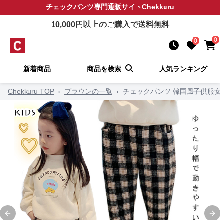
チェックパンツ
専門通販サイト
Chekkuru
10,000
円以上のご購入で送料無料
0
0
新着商品
商品を検索
人気ランキング
Chekkuru TOP
›
ブラウンの一覧
›
チェックパンツ 韓国風子供服
Previous slide
Ne