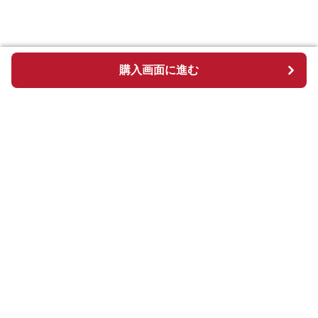
購入画面に進む
購入画面に進む
Chekkuru
について
会社概要