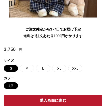
ご注文確定から3~7日でお届け予定
送料は1注文あたり
1000
円かかります
3,750
円
サイズ
S
M
L
XL
XXL
カラー
1点
購入画面に進む