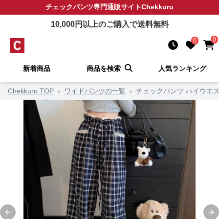
チェックパンツ
専門通販サイト
Chekkuru
10,000
円以上のご購入で送料無料
0
0
新着商品
商品を検索
人気ランキング
Chekkuru TOP
›
ワイドパンツの一覧
›
チェックパンツ ハイウエ
Previous slide
Ne