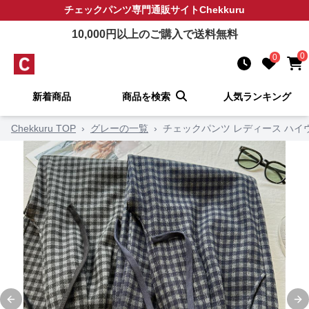
チェックパンツ
専門通販サイト
Chekkuru
10,000
円以上のご購入で送料無料
0
0
新着商品
商品を検索
人気ランキング
Chekkuru TOP
›
グレーの一覧
›
チェックパンツ レディース ハイ
Previous slide
Ne