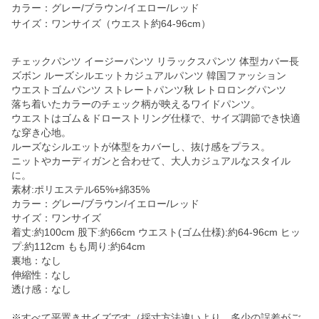
カラー：グレー/ブラウン/イエロー/レッド
サイズ：ワンサイズ（ウエスト約64-96cm）
チェックパンツ イージーパンツ リラックスパンツ 体型カバー長
ズボン ルーズシルエットカジュアルパンツ 韓国ファッション
ウエストゴムパンツ ストレートパンツ秋 レトロロングパンツ
落ち着いたカラーのチェック柄が映えるワイドパンツ。
ウエストはゴム＆ドローストリング仕様で、サイズ調節でき快適
な穿き心地。
ルーズなシルエットが体型をカバーし、抜け感をプラス。
ニットやカーディガンと合わせて、大人カジュアルなスタイル
に。
素材:ポリエステル65%+綿35%
カラー：グレー/ブラウン/イエロー/レッド
サイズ：ワンサイズ
着丈:約100cm 股下:約66cm ウエスト(ゴム仕様):約64-96cm ヒッ
プ:約112cm もも周り:約64cm
裏地：なし
伸縮性：なし
透け感：なし
※すべて平置きサイズです（採寸方法違いより、多少の誤差がご