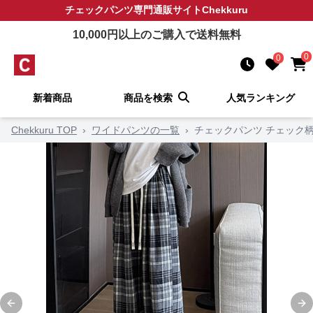
チェックパンツ
専門通販サイト
Chekkuru
10,000
円以上のご購入で送料無料
0
0
新着商品
商品を検索
人気ランキング
Chekkuru TOP
›
ワイドパンツの一覧
›
チェックパンツ チェック
Previous slide
Ne