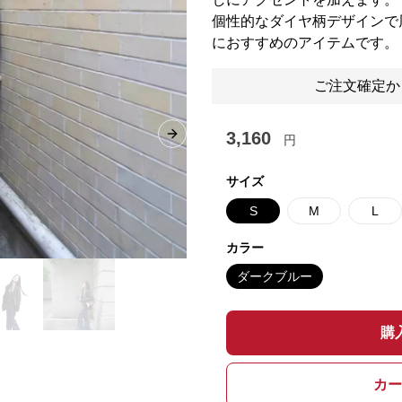
個性的なダイヤ柄デザインで
におすすめのアイテムです。
ご注文確定か
3,160
円
Next slide
サイズ
S
M
L
カラー
ダークブルー
購
カー