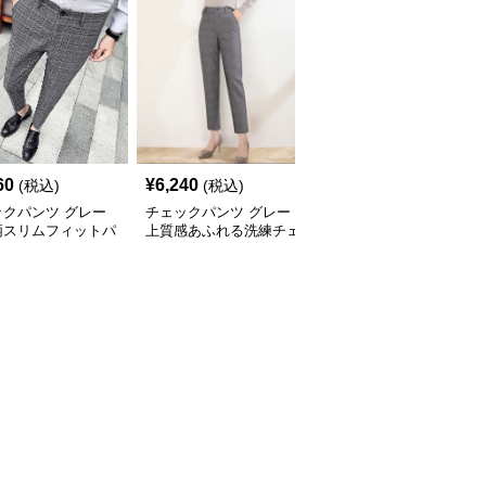
60
¥
6,240
¥
6,100
(税込)
(税込)
(税込)
ックパンツ グレー
チェックパンツ グレー
チェックパンツ グレー
柄スリムフィットパ
上質感あふれる洗練チェ
ゆったりシルエット格子
ック柄パンツ
柄ワイドパンツ