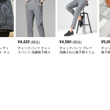
¥
4,420
¥
4,560
¥
5,0
(税込)
(税込)
レディ
チェックパンツ チェッ
チェックパンツ グレー
チェ
ト チェ
クパンツ 洗練格子柄ス
洗練された格子柄スリム
格子
グレーロ
リムパンツ
パンツ
ンツ