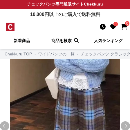
チェックパンツ
専門通販サイト
Chekkuru
10,000
円以上のご購入で送料無料
0
0
新着商品
商品を検索
人気ランキング
Chekkuru TOP
›
ワイドパンツの一覧
›
チェックパンツ クラシッ
Previous slide
Ne