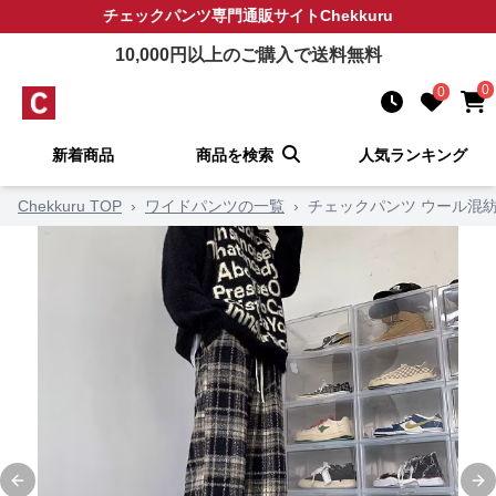
チェックパンツ
専門通販サイト
Chekkuru
10,000
円以上のご購入で送料無料
0
0
新着商品
商品を検索
人気ランキング
Chekkuru TOP
›
ワイドパンツの一覧
›
チェックパンツ ウール混
Previous slide
Ne