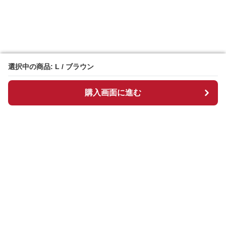
選択中の商品: L / ブラウン
選択中の商品: L / ブラウン
購入画面に進む
購入画面に進む
Chekkuru
について