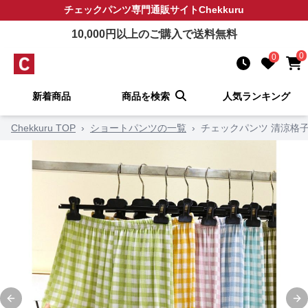
チェックパンツ
専門通販サイト
Chekkuru
10,000
円以上のご購入で送料無料
0
0
新着商品
商品を検索
人気ランキング
Chekkuru TOP
›
ショートパンツの一覧
›
チェックパンツ 清涼格
Previous slide
Ne