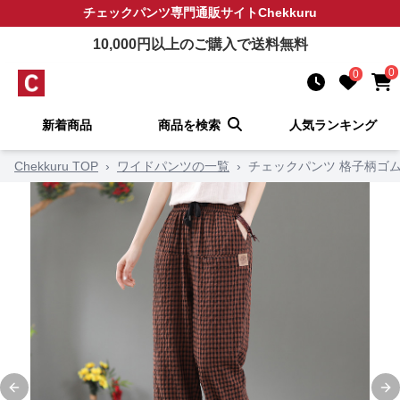
チェックパンツ
専門通販サイト
Chekkuru
10,000
円以上のご購入で送料無料
0
0
新着商品
商品を検索
人気ランキング
Chekkuru TOP
›
ワイドパンツの一覧
›
チェックパンツ 格子柄ゴ
Previous slide
Ne