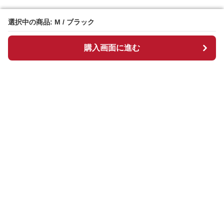
選択中の商品: M / ブラック
選択中の商品: M / ブラック
購入画面に進む
購入画面に進む
Chekkuru
について
会社概要