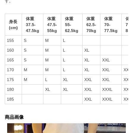
す。
体重
体重
体重
体重
体重
体
身長
37.5-
47.5-
55-
62.5-
70-
77.
(cm)
47.5kg
55kg
62.5kg
70kg
77.5kg
85k
155
S
M
L
160
S
M
L
XL
165
S
M
L
XL
XXL
170
M
M
L
XL
XXL
XXX
175
M
L
XL
XXL
XXL
XXX
180
XL
XL
XXL
XXXL
XXX
185
XXL
XXXL
XXX
商品画像