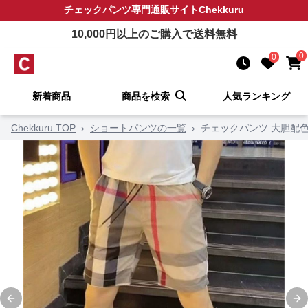
チェックパンツ
専門通販サイト
Chekkuru
10,000
円以上のご購入で送料無料
0
0
新着商品
商品を検索
人気ランキング
Chekkuru TOP
›
ショートパンツの一覧
›
チェックパンツ 大胆配
Previous slide
Ne