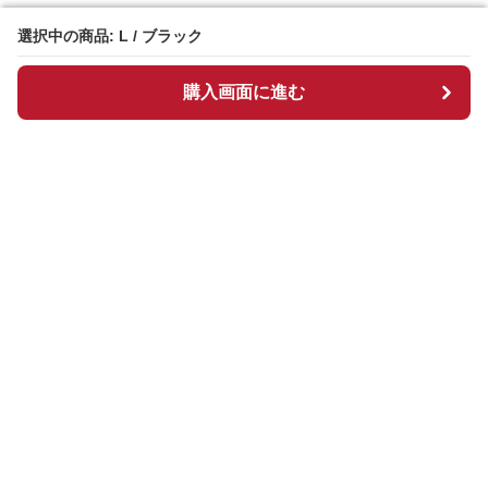
選択中の商品: L / ブラック
選択中の商品: L / ブラック
購入画面に進む
購入画面に進む
Chekkuru
について
会社概要
利用規約