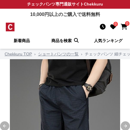
チェックパンツ
専門通販サイト
Chekkuru
10,000
円以上のご購入で送料無料
0
0
新着商品
商品を検索
人気ランキング
Chekkuru TOP
›
ショートパンツの一覧
›
チェックパンツ 細チェ
Previous slide
Ne