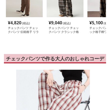
¥
4,820
¥
9,040
¥
5,100
(税込)
(税込)
(税込
チェックパンツ チェッ
チェックパンツ チェッ
チェックパンツ
クパンツ 伝統格子 リラ
クパンツ クラシック格
ック格子柄ワイ
ックスワイドパンツ
子柄ゆったりワイドパン
ツ
チェックパンツで作る大人のおしゃれコーデ