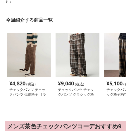
す。
今回紹介する商品一覧
¥
4,820
¥
9,040
¥
5,100
(税込)
(税込)
(税込
チェックパンツ チェッ
チェックパンツ チェッ
チェックパンツ
クパンツ 伝統格子 リラ
クパンツ クラシック格
ック格子柄ワイ
ックスワイドパンツ
子柄ゆったりワイドパン
ツ
メンズ茶色チェックパンツコーデおすすめ9