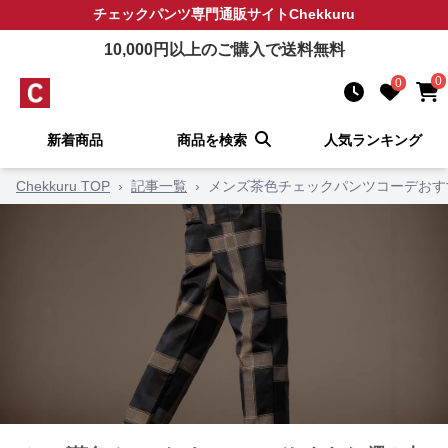
チェックパンツ
専門通販サイト
Chekkuru
10,000
円以上のご購入で送料無料
0
0
新着商品
商品を検索
人気ランキング
Chekkuru TOP
›
記事一覧
›
メンズ茶色チェックパンツコーデおす