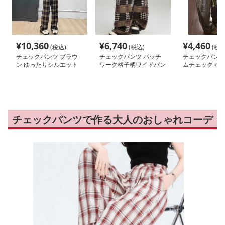
¥
10,360
¥
6,740
¥
4,460
(税込)
(税込)
(税込
チェックパンツ ブラウ
チェックパンツ パッチ
チェックパンツ
ン ゆったりシルエット
ワーク格子柄ワイドパン
ムチェック ゆ
格子柄 ワイドパンツ
ツ
ージーパンツ
チェックパンツで作る大人のおしゃれコーデ