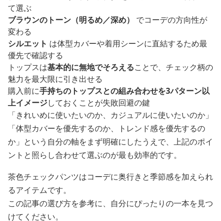
て選ぶ
ブラウンのトーン（明るめ／深め）
でコーデの方向性が
変わる
シルエット
は体型カバーや着用シーンに直結するため最
優先で確認する
トップスは
基本的に無地でそろえる
ことで、チェック柄の
魅力を最大限に引き出せる
購入前に
手持ちのトップスとの組み合わせを3パターン以
上イメージ
しておくことが失敗回避の鍵
「きれいめに使いたいのか、カジュアルに使いたいのか」
「体型カバーを優先するのか、トレンド感を優先するの
か」という自分の軸をまず明確にしたうえで、上記のポイ
ントと照らし合わせて選ぶのが最も効率的です。
茶色チェックパンツはコーデに奥行きと季節感を加えられ
るアイテムです。
この記事の選び方を参考に、自分にぴったりの一本を見つ
けてください。