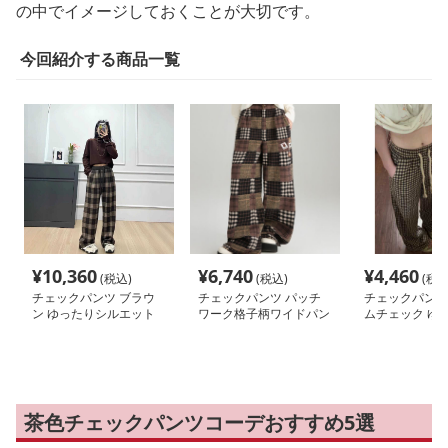
の中でイメージしておくことが大切です。
今回紹介する商品一覧
¥
10,360
¥
6,740
¥
4,460
(税込)
(税込)
(税込
チェックパンツ ブラウ
チェックパンツ パッチ
チェックパンツ
ン ゆったりシルエット
ワーク格子柄ワイドパン
ムチェック ゆ
格子柄 ワイドパンツ
ツ
ージーパンツ
茶色チェックパンツコーデおすすめ5選