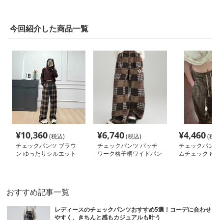
今回紹介した商品一覧
¥
10,360
¥
6,740
¥
4,460
(税込)
(税込)
(税込
チェックパンツ ブラウ
チェックパンツ パッチ
チェックパンツ
ン ゆったりシルエット
ワーク格子柄ワイドパン
ムチェック ゆ
格子柄 ワイドパンツ
ツ
ージーパンツ
おすすめ記事一覧
レディースのチェックパンツおすすめ5選！コーデに合わせ
やすく、きちんと感もカジュアルも叶う