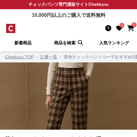
チェックパンツ
専門通販サイト
Chekkuru
10,000
円以上のご購入で送料無料
0
0
新着商品
商品を検索
人気ランキング
Chekkuru TOP
›
記事一覧
›
茶色チェックパンツコーデおすすめ5