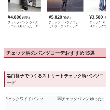
¥
4,880
¥
5,820
¥
3,580
(税込)
(税込)
(税込
チェックパンツ ウエス
チェックパンツ クラシ
チェックパンツ
トゴム入り ゆったりタ
カルタータンチェック
りチェックワイ
ータンパンツ
スリムパンツ
チェック柄のパンツコーデおすすめ15選
黒白格子でつくるストリートチェック柄パンツコ
ーデ