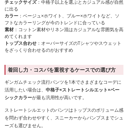
チェックサイズ
：中格子以上を選ぶとカジュアル感が自然
に出る
カラー
：ベージュ×ホワイト、ブルー×ホワイトなど、ソ
フトなカラーリングが今のトレンドに合っている
素材
：コットン素材やリネン混はカジュアルな雰囲気を高
めてくれます
トップス合わせ
：オーバーサイズのTシャツやスウェット
をざっくり合わせるのがおすすめ
着回し力・コスパを重視するケースでの選び方
ギンガムチェック流行パンツを1本でさまざまなコーデに
活用したい場合は、
中格子×ストレートシルエット×ベー
シックカラー
が最も汎用性が高いです。
ストレートシルエットのパンツはトップスのボリューム感
を問わず合わせやすく、スニーカーからパンプスまでシュ
ーズも選びません。