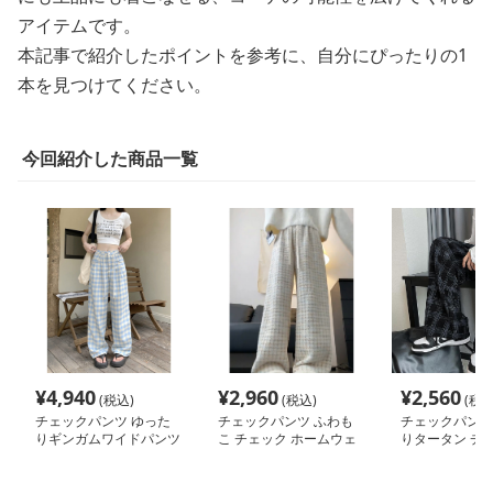
アイテムです。
本記事で紹介したポイントを参考に、自分にぴったりの1
本を見つけてください。
今回紹介した商品一覧
¥
4,940
¥
2,960
¥
2,560
(税込)
(税込)
(税込
チェックパンツ ゆった
チェックパンツ ふわも
チェックパンツ
りギンガムワイドパンツ
こ チェック ホームウェ
りタータン チェ
ア パンツ
イドパンツ