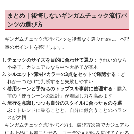
まとめ｜後悔しないギンガムチェック流行パ
ンツの選び方
ギンガムチェック流行パンツを後悔なく選ぶために、本記
事のポイントを整理します。
チェックのサイズを目的に合わせて選ぶ
：きれいめなら
小格子、カジュアルなら中〜大格子が基本
シルエット×素材×カラーの3点をセットで確認する
：ど
れか一つだけで判断すると失敗しやすい
着用シーンと手持ちのトップスを事前に整理する
：購入
前の「使うシーンの設計」が着回し力を高めます
流行を意識しつつも自分のスタイルに合ったものを選
ぶ
：トレンドに乗ることと、自分に似合うことのバラン
スが大切
ギンガムチェック流行パンツは、選び方次第でカジュアル
にも上品にも着こなせる、コーデの可能性を広げてくれる