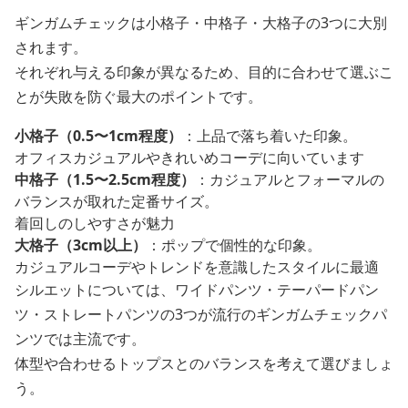
ギンガムチェックは小格子・中格子・大格子の3つに大別
されます。
それぞれ与える印象が異なるため、目的に合わせて選ぶこ
とが失敗を防ぐ最大のポイントです。
小格子（0.5〜1cm程度）
：上品で落ち着いた印象。
オフィスカジュアルやきれいめコーデに向いています
中格子（1.5〜2.5cm程度）
：カジュアルとフォーマルの
バランスが取れた定番サイズ。
着回しのしやすさが魅力
大格子（3cm以上）
：ポップで個性的な印象。
カジュアルコーデやトレンドを意識したスタイルに最適
シルエットについては、ワイドパンツ・テーパードパン
ツ・ストレートパンツの3つが流行のギンガムチェックパ
ンツでは主流です。
体型や合わせるトップスとのバランスを考えて選びましょ
う。