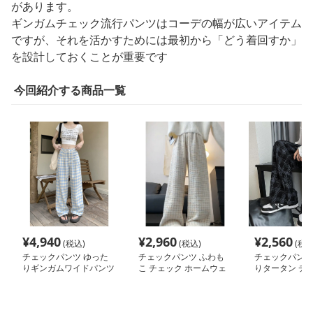
があります。
ギンガムチェック流行パンツはコーデの幅が広いアイテム
ですが、それを活かすためには最初から「どう着回すか」
を設計しておくことが重要です
今回紹介する商品一覧
¥
4,940
¥
2,960
¥
2,560
(税込)
(税込)
(税込
チェックパンツ ゆった
チェックパンツ ふわも
チェックパンツ
りギンガムワイドパンツ
こ チェック ホームウェ
りタータン チェ
ア パンツ
イドパンツ