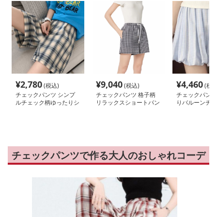
¥
2,780
¥
9,040
¥
4,460
(税込)
(税込)
(税込
チェックパンツ シンプ
チェックパンツ 格子柄
チェックパンツ
ルチェック柄ゆったりシ
リラックスショートパン
りバルーンチェ
ョートパンツ
ツ
ートパンツ
チェックパンツで作る大人のおしゃれコーデ