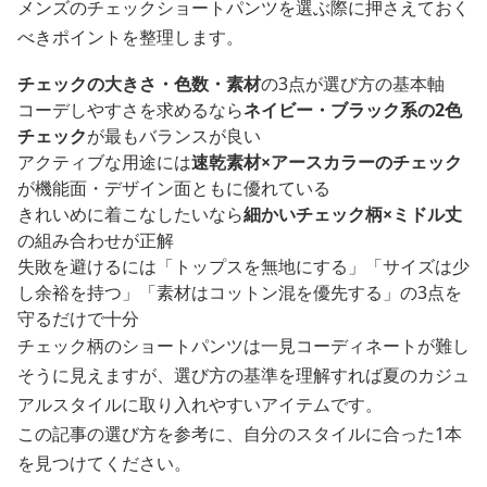
メンズのチェックショートパンツを選ぶ際に押さえておく
べきポイントを整理します。
チェックの大きさ・色数・素材
の3点が選び方の基本軸
コーデしやすさを求めるなら
ネイビー・ブラック系の2色
チェック
が最もバランスが良い
アクティブな用途には
速乾素材×アースカラーのチェック
が機能面・デザイン面ともに優れている
きれいめに着こなしたいなら
細かいチェック柄×ミドル丈
の組み合わせが正解
失敗を避けるには「トップスを無地にする」「サイズは少
し余裕を持つ」「素材はコットン混を優先する」の3点を
守るだけで十分
チェック柄のショートパンツは一見コーディネートが難し
そうに見えますが、選び方の基準を理解すれば夏のカジュ
アルスタイルに取り入れやすいアイテムです。
この記事の選び方を参考に、自分のスタイルに合った1本
を見つけてください。