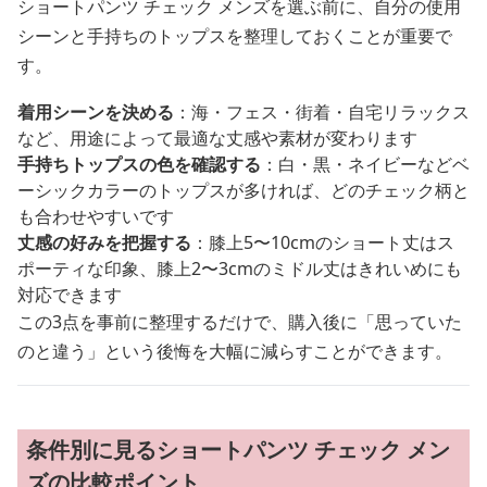
ショートパンツ チェック メンズを選ぶ前に、自分の使用
シーンと手持ちのトップスを整理しておくことが重要で
す。
着用シーンを決める
：海・フェス・街着・自宅リラックス
など、用途によって最適な丈感や素材が変わります
手持ちトップスの色を確認する
：白・黒・ネイビーなどベ
ーシックカラーのトップスが多ければ、どのチェック柄と
も合わせやすいです
丈感の好みを把握する
：膝上5〜10cmのショート丈はス
ポーティな印象、膝上2〜3cmのミドル丈はきれいめにも
対応できます
この3点を事前に整理するだけで、購入後に「思っていた
のと違う」という後悔を大幅に減らすことができます。
条件別に見るショートパンツ チェック メン
ズの比較ポイント