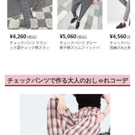
¥
4,260
¥
5,060
¥
4,560
(税込)
(税込)
(税込
チェックパンツ クラシ
チェックパンツ グレー
チェックパンツ
ック調チェック柄スラッ
格子柄スリムフィットパ
洗練された格子
クス
ンツ
パンツ
チェックパンツで作る大人のおしゃれコーデ