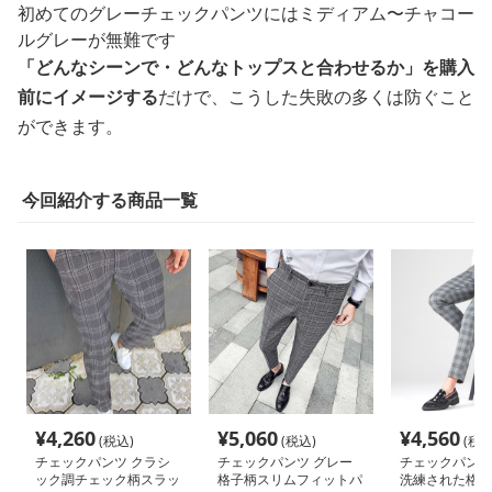
初めてのグレーチェックパンツにはミディアム〜チャコー
ルグレーが無難です
「どんなシーンで・どんなトップスと合わせるか」を購入
前にイメージする
だけで、こうした失敗の多くは防ぐこと
ができます。
今回紹介する商品一覧
¥
4,260
¥
5,060
¥
4,560
(税込)
(税込)
(税込
チェックパンツ クラシ
チェックパンツ グレー
チェックパンツ
ック調チェック柄スラッ
格子柄スリムフィットパ
洗練された格子