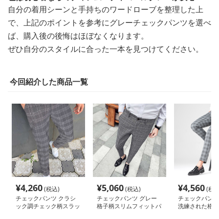
自分の着用シーンと手持ちのワードローブを整理した上
で、上記のポイントを参考にグレーチェックパンツを選べ
ば、購入後の後悔はほぼなくなります。
ぜひ自分のスタイルに合った一本を見つけてください。
今回紹介した商品一覧
¥
4,260
¥
5,060
¥
4,560
(税込)
(税込)
(税込
チェックパンツ クラシ
チェックパンツ グレー
チェックパンツ
ック調チェック柄スラッ
格子柄スリムフィットパ
洗練された格子
クス
ンツ
パンツ