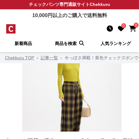
チェックパンツ
専門通販サイト
Chekkuru
10,000
円以上のご購入で送料無料
0
0
新着商品
商品を検索
人気ランキング
Chekkuru TOP
›
記事一覧
›
今っぽさ満載！黄色チェックズボンで