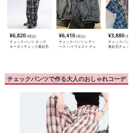
¥
6,820
¥
6,410
¥
3,880
(税込)
(税込)
(税込
チェックパンツ キッズ
チェックパンツ レディ
チェックパンツ
タータンチェック裏起毛
ース ハイウエスト チェ
裏起毛チェック
パンツ モノトーン
ック柄 裏起毛 グレーロ
ングパンツ
チェックパンツで作る大人のおしゃれコーデ