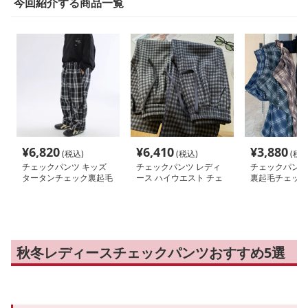
今回紹介する商品一覧
¥
6,820
¥
6,410
¥
3,880
(税込)
(税込)
(税込
チェックパンツ キッズ
チェックパンツ レディ
チェックパンツ
タータンチェック裏起毛
ース ハイウエスト チェ
裏起毛チェック
パンツ モノトーン
ック柄 裏起毛 グレーロ
ングパンツ
秋冬レディースチェックパンツおすすめ5選