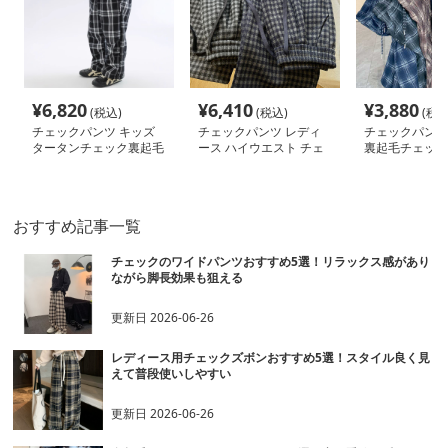
¥
6,820
¥
6,410
¥
3,880
(税込)
(税込)
(税込
チェックパンツ キッズ
チェックパンツ レディ
チェックパンツ
タータンチェック裏起毛
ース ハイウエスト チェ
裏起毛チェック
パンツ モノトーン
ック柄 裏起毛 グレーロ
ングパンツ
おすすめ記事一覧
チェックのワイドパンツおすすめ5選！リラックス感があり
ながら脚長効果も狙える
更新日
2026-06-26
レディース用チェックズボンおすすめ5選！スタイル良く見
えて普段使いしやすい
更新日
2026-06-26