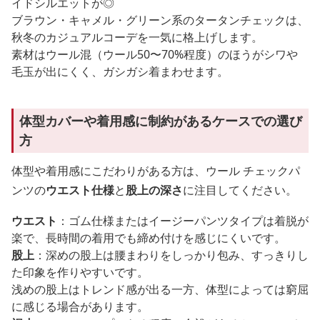
イドシルエットが◎
ブラウン・キャメル・グリーン系のタータンチェックは、
秋冬のカジュアルコーデを一気に格上げします。
素材はウール混（ウール50〜70%程度）のほうがシワや
毛玉が出にくく、ガシガシ着まわせます。
体型カバーや着用感に制約があるケースでの選び
方
体型や着用感にこだわりがある方は、ウール チェックパ
ンツの
ウエスト仕様
と
股上の深さ
に注目してください。
ウエスト
：ゴム仕様またはイージーパンツタイプは着脱が
楽で、長時間の着用でも締め付けを感じにくいです。
股上
：深めの股上は腰まわりをしっかり包み、すっきりし
た印象を作りやすいです。
浅めの股上はトレンド感が出る一方、体型によっては窮屈
に感じる場合があります。