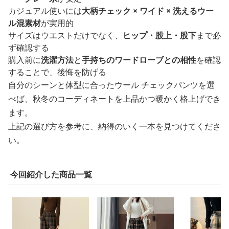
カジュアル使いには
大柄チェック × ワイド × 洗えるウー
ル混素材
が実用的
サイズはウエストだけでなく、
ヒップ・股上・股下
まで必
ず確認する
購入前に
洗濯方法
と
手持ちのワードローブとの相性
を確認
することで、後悔を防げる
自分のシーンと体型に合ったウール チェックパンツを選
べば、秋冬のコーディネートを上品かつ暖かく格上げでき
ます。
上記の選び方を参考に、納得のいく一本を見つけてくださ
い。
今回紹介した商品一覧