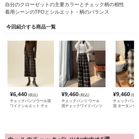
自分のクローゼットの主要カラーとチェック柄の相性
着用シーンのTPOとシルエット・柄のバランス
今回紹介する商品一覧
¥
6,440
¥
9,460
¥
9,460
(税込)
(税込)
(税込
チェックパンツウール混
チェックパンツ ウール
チェックパンツ
ワイドシルエット チェ
混チェックワイドパンツ
混 タータンチェ
ックパンツ
イドパンツ