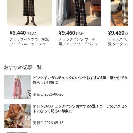
¥
6,440
¥
9,460
¥
9,460
(税込)
(税込)
(税込
チェックパンツウール混
チェックパンツ ウール
チェックパンツ
ワイドシルエット チェ
混チェックワイドパンツ
混 タータンチェ
ックパンツ
イドパンツ
おすすめ記事一覧
ピンクギンガムチェックのパンツおすすめ5選！華やかで女
性らしい印象に
更新日
2026-06-26
オレンジのチェックパンツおすすめ5選！コーデのアクセン
トになって明るい印象に
更新日
2026-05-15