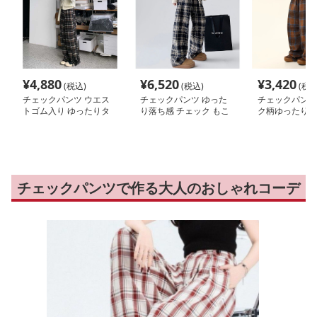
¥
4,880
¥
6,520
¥
3,420
(税込)
(税込)
(税込
チェックパンツ ウエス
チェックパンツ ゆった
チェックパンツ
トゴム入り ゆったりタ
り落ち感 チェック もこ
ク柄ゆったりワ
ータンパンツ
もこパンツ
ツ
チェックパンツで作る大人のおしゃれコーデ